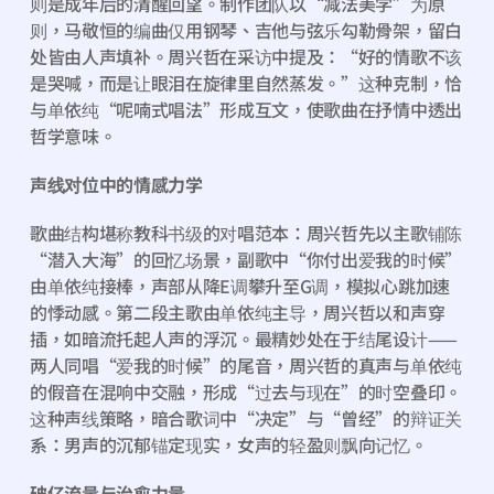
则是成年后的清醒回望。制作团队以“减法美学”为原
则，马敬恒的编曲仅用钢琴、吉他与弦乐勾勒骨架，留白
处皆由人声填补。周兴哲在采访中提及：“好的情歌不该
是哭喊，而是让眼泪在旋律里自然蒸发。”这种克制，恰
与单依纯“呢喃式唱法”形成互文，使歌曲在抒情中透出
哲学意味。
声线对位中的情感力学
歌曲结构堪称教科书级的对唱范本：周兴哲先以主歌铺陈
“潜入大海”的回忆场景，副歌中“你付出爱我的时候”
由单依纯接棒，声部从降E调攀升至G调，模拟心跳加速
的悸动感。第二段主歌由单依纯主导，周兴哲以和声穿
插，如暗流托起人声的浮沉。最精妙处在于结尾设计——
两人同唱“爱我的时候”的尾音，周兴哲的真声与单依纯
的假音在混响中交融，形成“过去与现在”的时空叠印。
这种声线策略，暗合歌词中“决定”与“曾经”的辩证关
系：男声的沉郁锚定现实，女声的轻盈则飘向记忆。
破亿流量与治愈力量