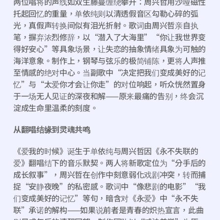
两位唱将的声线如双生藤蔓缠绕攀升：周兴哲用沙哑磁性
托起回忆的重量，单依纯则以清透假音区勾勒心碎的弧
光，真假声转换间似有泪光折射。歌词由周兴哲亲自执
笔，摒弃浓烈修辞，以“潜入了大海里”“你让我世界变
得好安心”等具象场景，让失恋的抽象情绪具象为可触的
海洋意象。制作上，钢琴与弦乐的极简铺陈，更将人声推
至情感的绝对中心。当副歌中“决定把我们变成美好的记
忆”与“太爱你才会让你走”的对位响起，听众恍然置身
于一场无人见证的深夜和解——原来最痛的告别，终会沉
淀成生命里温柔的刻度。
从翻唱结缘到灵魂共鸣
《爱我的时候》诞生于单依纯与周兴哲因《永不失联的
爱》翻唱结下的音乐默契。两人将新歌定位为“分手后的
成长叙事”，周兴哲在创作中刻意弱化戏剧冲突，转而捕
捉“安静夜晚”的私密感。歌词中“像悲剧的电影”“我
们变成美好的记忆”等句，暗含对《永爱》中“永不失
联”承诺的解构——如果说前者是青春的炽热宣言，此曲