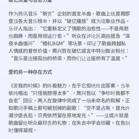
作为腾讯音乐“新赏”企划的首支单曲，歌曲上线首周即
登顶各大音乐榜单，并以“破亿播放”成为现象级作品。
乐评人指出：“它重新定义了情歌的治愈性——不是用悲
伤麻痹，而是用坦诚疗愈。”听众在评论区高频提及“深
夜单曲循环”“婚礼BGM”等场景，印证了歌曲跨越私
人情感的普世价值。周兴哲在破亿感言中特别致谢粉丝：
“音乐是连接孤独的桥梁，而你们让这座桥有了温度。”
爱的另一种存在方式
《爱我的时候》的终极魅力，在于它拒绝给出答案。当单
依纯唱出“只怪我想得太多”，周兴哲以“争吵时我都不
会走”回应，两人在旋律中完成了一场未命名的和解。正
如歌词手稿上那句被划掉的副歌：“爱不是占有，是允许
潮汐退去后，贝壳依然留在原地发光。”——这或许就是
歌曲留给听众最珍贵的礼物：在失去中学会珍藏，在告别
时懂得凝视。 