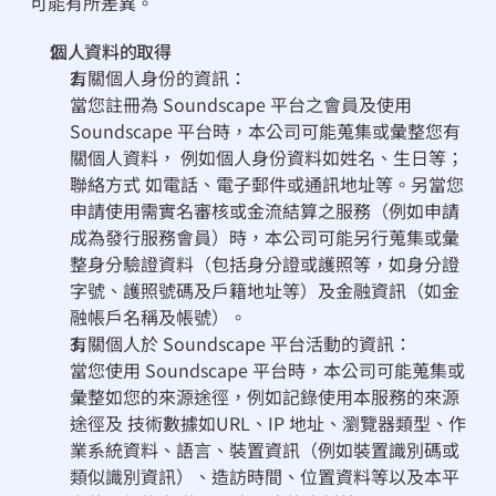
可能有所差異。
個⼈資料的取得
有關個⼈⾝份的資訊：
當您註冊為 Soundscape 平台之會員及使⽤ 
Soundscape 平台時，本公司可能蒐集或彙整您有
關個⼈資料， 例如個⼈⾝份資料如姓名、⽣⽇等；
聯絡⽅式 如電話、電⼦郵件或通訊地址等。另當您
申請使用需實名審核或金流結算之服務（例如申請
成為發行服務會員）時，本公司可能另行蒐集或彙
整身分驗證資料（包括身分證或護照等，如身分證
字號、護照號碼及戶籍地址等）及⾦融資訊（如⾦
融帳⼾名稱及帳號）。
有關個⼈於 Soundscape 平台活動的資訊：
當您使⽤ Soundscape 平台時，本公司可能蒐集或
彙整如您的來源途徑，例如記錄使⽤本服務的來源
途徑及 技術數據如URL、IP 地址、瀏覽器類型、作
業系統資料、語⾔、裝置資訊（例如裝置識別碼或
類似識別資訊）、造訪時間、位置資料等以及本平