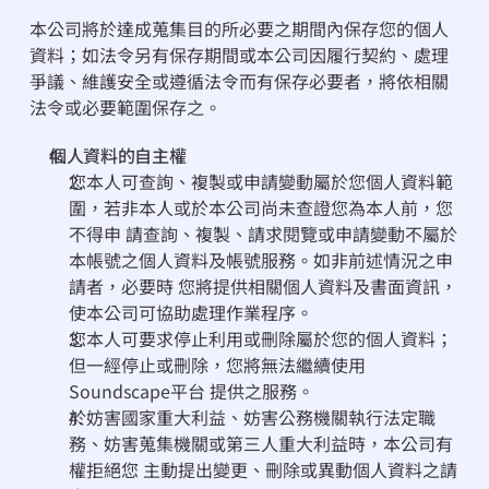
本公司將於達成蒐集目的所必要之期間內保存您的個人
資料；如法令另有保存期間或本公司因履行契約、處理
爭議、維護安全或遵循法令而有保存必要者，將依相關
法令或必要範圍保存之。
個⼈資料的⾃主權
您本⼈可查詢、複製或申請變動屬於您個⼈資料範
圍，若⾮本⼈或於本公司尚未查證您為本⼈前，您
不得申 請查詢、複製、請求閱覽或申請變動不屬於
本帳號之個⼈資料及帳號服務。如⾮前述情況之申
請者，必要時 您將提供相關個⼈資料及書⾯資訊，
使本公司可協助處理作業程序。
您本⼈可要求停⽌利⽤或刪除屬於您的個⼈資料；
但⼀經停⽌或刪除，您將無法繼續使⽤ 
Soundscape平台 提供之服務。
於妨害國家重⼤利益、妨害公務機關執⾏法定職
務、妨害蒐集機關或第三⼈重⼤利益時，本公司有
權拒絕您 主動提出變更、刪除或異動個⼈資料之請