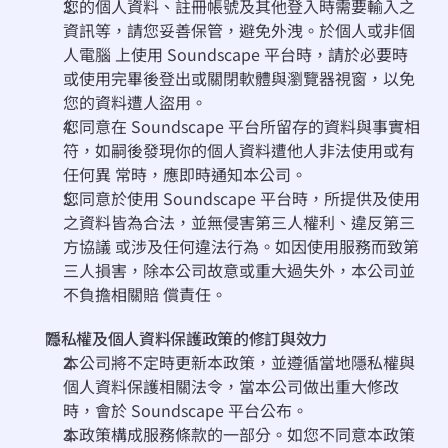
您的個⼈資料、註冊帳號及其他登⼊時需要輸⼊之
資訊等，請您妥善保管，避免外洩。於個⼈或⾮個
⼈電腦 上使⽤ Soundscape 平台時，請於必要時
或使⽤完畢後登出或關閉軟體與瀏覽器視窗，以免
您的資料遭⼈盜⽤。
您同意在 Soundscape 平台所留存的資料與事實相
符，如嗣後發現你的個⼈資料遭他⼈⾮法使⽤或有
任何異 常時，應即時通知本公司。
您同意於使⽤ Soundscape 平台時，所提供及使⽤
之資料皆為合法，並無侵害第三⼈權利、違反第三
⽅協議 或涉及任何違法⾏為。如因使⽤服務⽽致第
三⼈損害，除本公司故意或重⼤過失外，本公司並
不負擔相關賠 償責任。
隱私權及個⼈資料保護政策的修訂與效⼒
本公司將不定時更新本政策，並遵循當地隱私權與
個⼈資料保護相關法令，當本公司做出重⼤修改
時，會於 Soundscape 平台公布。
本政策構成服務條款的⼀部分。如您不同意本政策