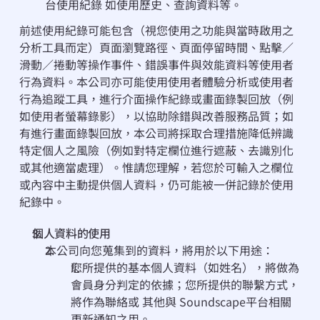
台使⽤紀錄 如使⽤歷史、查詢資料等。
前述使用紀錄可能包含（視您使用之功能與當時啟用之
分析工具而定）頁面瀏覽路徑、頁面停留時間、點擊／
滑動／捲動等操作事件、錯誤事件與效能資料等使用者
行為資料。本公司亦可能使用使用者體驗分析或使用者
行為追蹤工具，進行介面操作紀錄或畫面錄製回放（例
如使用者螢幕錄影），以協助除錯與改善服務品質；如
有進行畫面錄製回放，本公司將採取合理措施降低辨識
特定個人之風險（例如對特定欄位進行遮蔽、去識別化
或其他適當處理）。惟請您理解，若您於可輸入之欄位
或內容中主動提供個人資料，仍可能被一併記錄於使用
紀錄中。
個⼈資料的使用
本公司向您蒐集到的資料，將⽤於以下⽤途：
您所提供的基本個⼈資料（如姓名），將做為
會員⾝分判定的依據；您所提供的聯繫⽅式，
將作為聯絡或 其他與 Soundscape平台相關
更新通知之⽤。