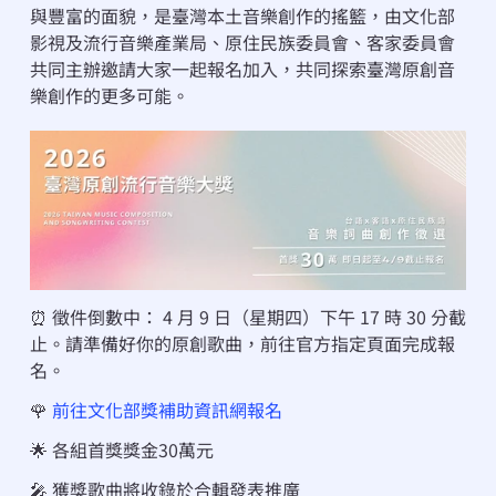
與豐富的面貌，是臺灣本土音樂創作的搖籃，由文化部
影視及流行音樂產業局、原住民族委員會、客家委員會
共同主辦邀請大家一起報名加入，共同探索臺灣原創音
樂創作的更多可能。
⏰ 
徵件倒數中：
 4 月 9 日（星期四）下午 17 時 30 分截
止。請準備好你的原創歌曲，前往官方指定頁面完成報
名。
🌹 
前往文化部獎補助資訊網報名
🌟 各組首獎獎金30萬元
🎤 獲獎歌曲將收錄於合輯發表推廣