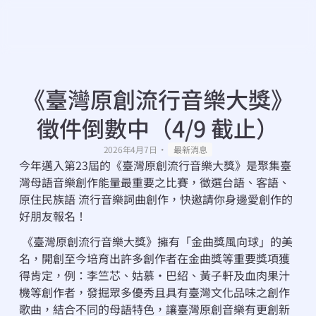
《臺灣原創流行音樂大獎》
徵件倒數中（4/9 截止）
・
2026年4月7日
最新消息
今年邁入第23屆的《臺灣原創流行音樂大獎》是聚集臺
灣母語音樂創作能量最重要之比賽，徵選台語、客語、
原住民族語 流行音樂詞曲創作，快邀請你身邊愛創作的
好朋友報名！
 《臺灣原創流行音樂大獎》擁有「金曲獎風向球」的美
名，開創至今培育出許多創作者在金曲獎等重要獎項獲
得肯定，例：李竺芯、姑慕·巴紹、黃子軒及血肉果汁
機等創作者，發掘眾多優秀且具有臺灣文化品味之創作
歌曲，結合不同的母語特色，讓臺灣原創音樂有更創新