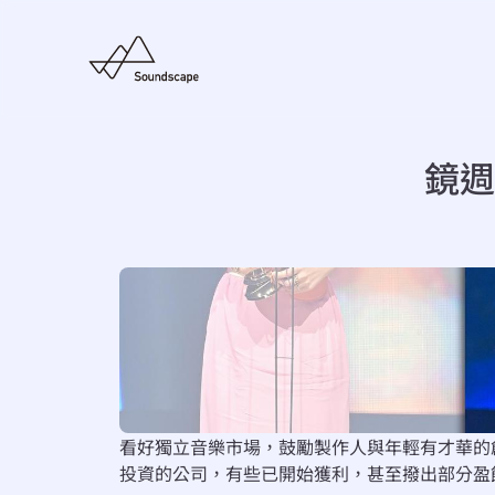
鏡週
看好獨立音樂市場，鼓勵製作人與年輕有才華的創作
投資的公司，有些已開始獲利，甚至撥出部分盈餘、