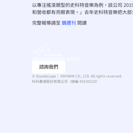
以專注搖滾類型的史科特音樂為例，該公司 201
和營收都有亮眼表現。」去年史科特音樂把大部分
完整報導請至 
鏡週刊
 閱讀
服務條款
/
隱私權政策
/
常見問答
諮詢我們
© Soundscape｜ KKFARM CO., LTD. All rights reserved.
科科農場股份有限公司（統編 45030520）