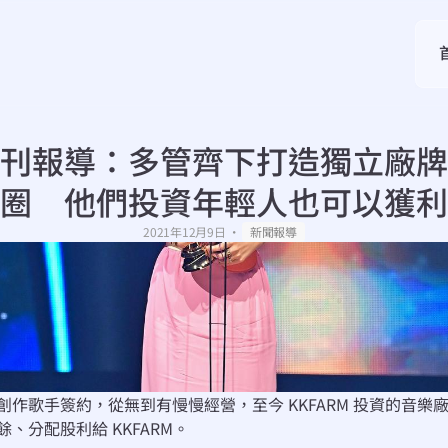
刊報導：多管齊下打造獨立廠牌
圈　他們投資年輕人也可以獲利
・
2021年12月9日
新聞報導
歌手簽約，從無到有慢慢經營，至今 KKFARM 投資的音樂廠
分配股利給 KKFARM。