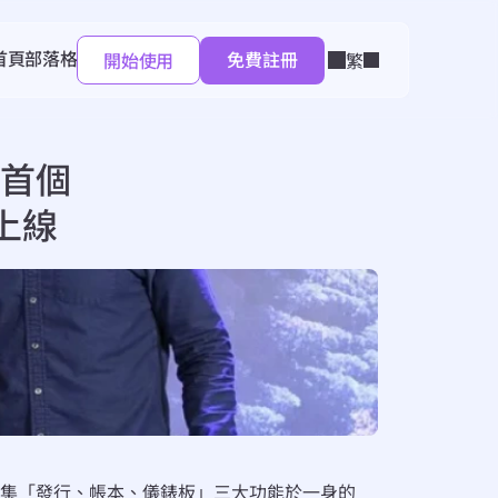
首頁
部落格
免費註冊
Select Language
開始使用
繁
首個
 上線
，而集「發行、帳本、儀錶板」三大功能於一身的