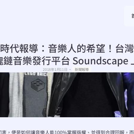
時代報導：音樂人的希望！台灣
鏈音樂發行平台 Soundscape
・
2018年1月11日
新聞報導
M的初衷，便是如何讓音樂人能100%掌握版權、並得到合理回報