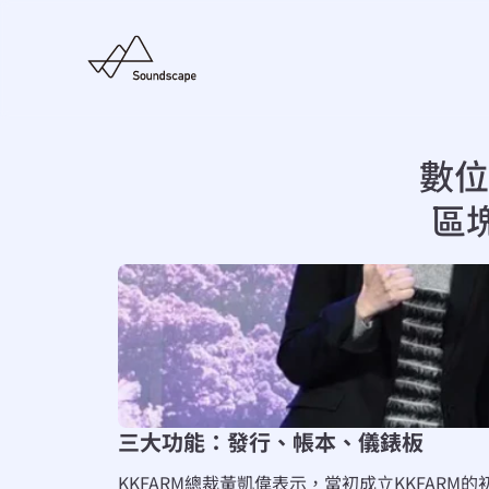
數位
區塊
三大功能：發行、帳本、儀錶板
KKFARM總裁黃凱偉表示，當初成立KKFAR