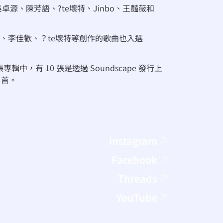
吳卓源、陳芳語、?te壞特、Jinbo、王豔薇和 
吳卓源、李佳歡、？te壞特等創作的歌曲也入選 
 張專輯中，有 10 張是透過 Soundscape 發行上
 首。
Instagram
Facebook
Threads
YouTube