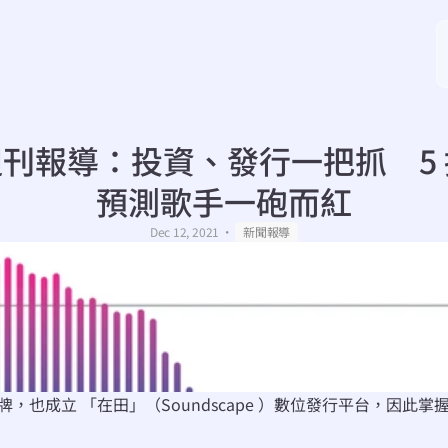
刊報導：投資、發行一把抓　5
預測歌手一砲而紅
・
Dec 12, 2021
新聞報導
廠牌，也成立 「在田」（Soundscape ）數位發行平台，因