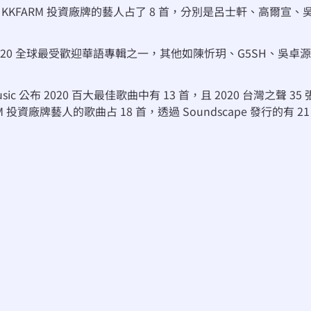
例 ，KKFARM 投資廠牌的藝人占了 8 首，分別是呂士軒、高爾宣、
ify 2020 全球最受歡迎華語專輯之一，其他如陳忻玥、G5SH、
sic 公布 2020 百大最佳歌曲中有 13 首，且 2020 台灣之聲 35
投資廠牌藝人的歌曲占 18 首，透過 Soundscape 發行的有 21