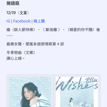
施語庭
12/19〈文案〉
IG
 | 
Facebook
 | 
線上聽
繼〈餘人節快樂〉、〈 斷捨離 〉、〈親愛的你不醜〉後
——
最療女聲，閨蜜系施戀情歌第 4 部
冬季戀曲〈文案〉
讀心上線。