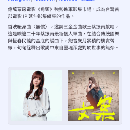
億萬票房電影《角頭》強勢進軍影集市場，成為台灣首
部電影 IP 延伸影集續集的作品。
首波暖身曲〈無償〉，邀請三金金曲歌王蔡振南獻唱，
這是睽違二十年蔡振南最新個人單曲，在結合傳統國樂
與恆春民謠的基底的編曲下，飽含歲月累積的樸實聲
線，句句詮釋出歌詞中來自靈魂深處對於世事的無奈。