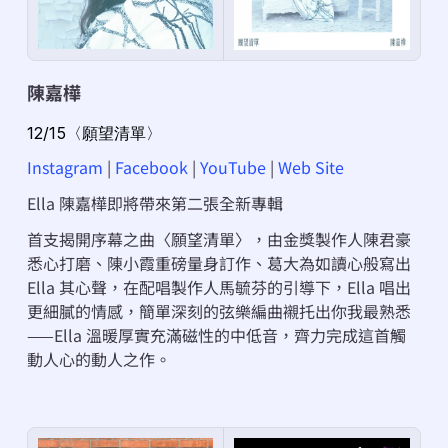
陳嘉樺
12/15〈願望清單〉
Instagram
 | 
Facebook
 | 
YouTube
 | 
Web Site
Ella 陳嘉樺即將帶來第二張全新專輯
首支揭開序幕之曲〈願望清單〉，由金獎製作人陳君豪
悉心打磨、陳小霞重磅量身訂作、葛大為如讀心般寫出 
Ella 其心聲，在配唱製作人馬毓芬的引導下，Ella 唱出
更細膩的情感，簡單深刻的弦樂編曲襯托出你我最熟悉
——Ella 溫暖厚實充滿磁性的中低音，齊力完成這首觸
動人心的動人之作。