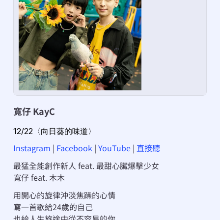
寬仔 KayC
12/22〈向日葵的味道〉
Instagram
 | 
Facebook
 | 
YouTube
 | 
直接聽
最猛全能創作新人 feat. 最甜心臟爆擊少女
寬仔 feat. 木木
用開心的旋律沖淡焦躁的心情
寫一首歌給24歲的自己
也給人生旅途中從不容易的你