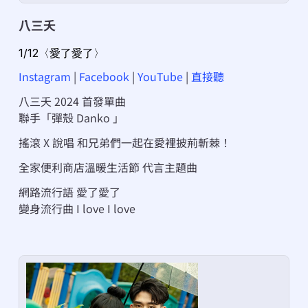
八三夭
1/12〈愛了愛了〉
Instagram
 | 
Facebook
 | 
YouTube
 | 
直接聽
八三夭 2024 首發單曲
聯手「彈殼 Danko 」
搖滾 X 說唱 和兄弟們一起在愛裡披荊斬棘！
全家便利商店溫暖生活節 代言主題曲
網路流行語 愛了愛了
變身流行曲 I love I love