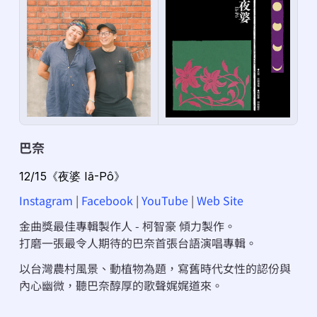
巴奈
12/15《夜婆 Iā-Pô》
Instagram
 | 
Facebook
 | 
YouTube
 | 
Web Site
金曲獎最佳專輯製作人 - 柯智豪 傾力製作。
打磨一張最令人期待的巴奈首張台語演唱專輯。
以台灣農村風景、動植物為題，寫舊時代女性的認份與
內心幽微，聽巴奈醇厚的歌聲娓娓道來。