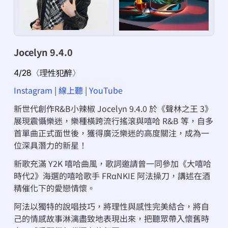
Jocelyn 9.4.0
4/28〈理性犯醉〉
Instagram
 | 
線上聽
 | 
YouTube
新世代創作R&B小辣椒 Jocelyn 9.4.0 於《聲林之王 3》
展現震懾樂迷，樂種橫跨流行搖滾與嘻哈 R&B 等，自多
首單曲正式面世後，獲得廣泛樂迷的高度關注，成為一
位深具潛力的新星！
新歌充滿 Y2K 嘻哈曲風，歌詞邀請曾一同參加《大嘻哈
時代2》海選的嘻哈歌手 FRαNKIE 阿法操刀，講述在酒
精催化下的愛戀情懷。
阿法以獨特的說唱技巧，將理性與感性完美結合，將自
己的情感故事淋漓盡致地表現出來，把聽眾帶入懷舊時