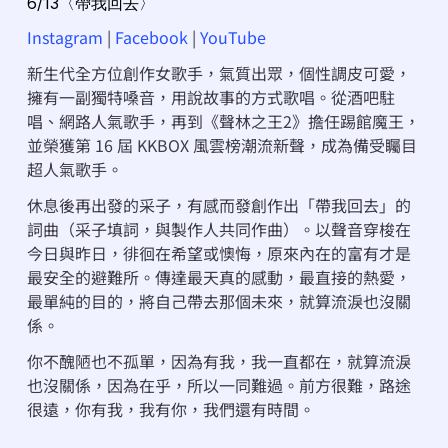
6/13〈帶我回去〉
Instagram
 | 
Facebook
 | 
YouTube
新生代全方位創作女歌手，氣質出眾，個性調皮可愛，
擁有一副獨特嗓音，用說故事的方式歌唱。從酒吧駐
唱、網路人氣歌手，再到《聲林之王2》擔任踢館魔王，
並榮獲第 16 屆 KKBOX 風雲榜潮流新聲，成為備受矚目
超人氣歌手。
休息後再出發的采子，有感而發創作出「帶我回去」的
詞曲（采子填詞，與製作人共同作曲）。以聲音穿梭在
今日與昨日，徘徊在希望或懊悔，原來內在的富有才是
最安全的避難所。傳達最天真的感動，最直接的熱愛，
最單純的目的，將自己帶去那個未來，就算流淚也沒關
係。
你不醜陋也不孤單，因為有我，我一直都在，就算流淚
也沒關係，因為在乎，所以一同難過。前方很難，路途
很遠，你有我，我有你，我們還有時間。