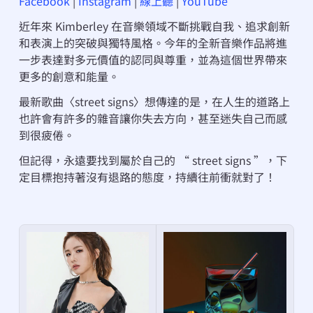
Facebook
 | 
Instagram
 | 
線上聽
 | 
YouTube
近年來 Kimberley 在音樂領域不斷挑戰自我、追求創新
和表演上的突破與獨特風格。今年的全新音樂作品將進
一步表達對多元價值的認同與尊重，並為這個世界帶來
更多的創意和能量。
最新歌曲〈street signs〉想傳達的是，在人生的道路上
也許會有許多的雜音讓你失去方向，甚至迷失自己而感
到很疲倦。
但記得，永遠要找到屬於自己的 “ street signs ”，下
定目標抱持著沒有退路的態度，持續往前衝就對了！