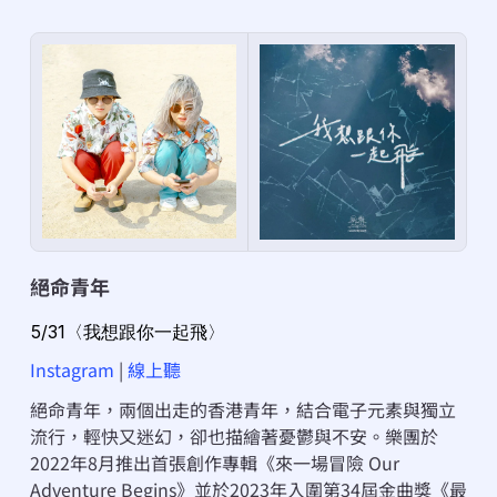
絕命青年
5/31〈我想跟你一起飛〉
Instagram
 | 
線上聽
絕命青年，兩個出走的香港青年，結合電子元素與獨立
流行，輕快又迷幻，卻也描繪著憂鬱與不安。樂團於
2022年8月推出首張創作專輯《來一場冒險 Our 
Adventure Begins》並於2023年入圍第34屆金曲獎《最