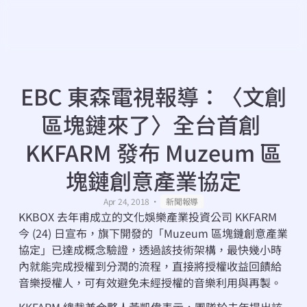
EBC 東森電視報導：〈文創
區塊鏈來了〉全台首創 
KKFARM 發布 Muzeum 區
塊鏈創意產業協定
・
Apr 24, 2018
新聞報導
KKBOX 去年甫成立的文化娛樂產業投資公司 KKFARM 
今 (24) 日宣布，旗下開發的「Muzeum 區塊鏈創意產業
協定」已達成概念驗證，透過該技術架構，最快幾小時
內就能完成授權到分潤的流程，直接將授權收益回饋給
音樂授權人，可有效避免未經授權的音樂利用與再製。