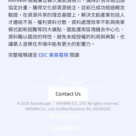
KKFARM 總裁兼合夥人黃凱偉表示，團隊於去年提出該
協定計畫，獲得文化部資源挹注，目前已成功經過概念
驗證，在資源共享的理念基礎上，解決文創產業包括人
才連結不易、權利資料分散、資料處理效率不彰與商業
模式創新困難等四大痛點，還能運用區塊鏈去中心化、
資料難以竄改的特性，避免未經授權的利用與再製，也
讓華人音樂在市場中能有更大的影響力。
完整報導請至 
EBC 東森電視
 閱讀
Terms of Service
/
Privacy Policy
/
Help Center
Contact Us
© 2025 Soundscape ｜ KKFARM CO., LTD. All rights reserved.
KKFARM Co., Ltd. (Unified Business No. 45030520)
Instagram
Facebook