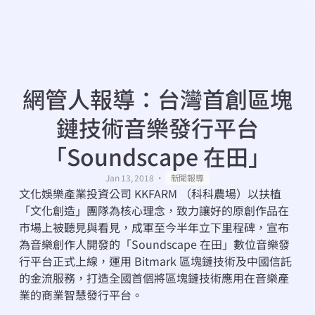
網管人報導：台灣首創區塊
鏈技術音樂發行平台
「Soundscape 在田」
・
Jan 13, 2018
新聞報導
文化娛樂產業投資公司 KKFARM （科科農場）以扶植
「文化創造」團隊為核心理念，致力讓好的原創作品在
市場上被聽見與看見，成軍至今半年立下里程碑，宣布
為音樂創作人開發的「Soundscape 在田」數位音樂發
行平台正式上線，運用 Bitmark 區塊鏈技術及中國信託
的金流服務，打造全國首個將區塊鏈技術應用在音樂產
業的商業智慧發行平台。