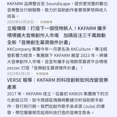
KKFARM 品牌整合至 Soundscape，提供更完整的數位
音樂整合行銷服務，致力於協助創作者實現夢想與收入
成長。
2025年10月20日
・
新聞報導
立報傳媒：打造下一個怪物新人！KKFARM 攜手
嘖嘖擴大音樂創作人市場　加碼投注三千萬啟動
全新「音樂創生募資徵件計畫」
KKCompany 集團今年一月更名為 KKCulture，專注經
營影響力經濟，集團旗下 KKFARM 展望 2023 年，將擴
大音樂創作人市場，並宣布攜手台灣群眾募資平台嘖嘖 
zeczec 打造「音樂創生募資徵件計畫」！
2023年2月1日
・
新聞報導
VERSE 報導：KKFARM 的科技創新如何改變音樂
產業
2017 年，KKFARM 成立，從最初 KKBOX 集團旗下的文
化創投公司，如今透過區塊鍊與數據分析協助歌手創
作、發行和行銷。我們從創作歌手吳卓源 (Juiia) 的爆
發，帶您層層探究這用科技打造的音樂生態系。