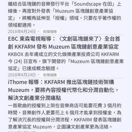
繼結合區塊鏈的音樂發行平台「Soundscape 在田」上
線後，再度對外發表「Muzeum 區塊鏈創意產業協
定」，將觸角延伸至「授權」領域，只要在乎著作權的
領域都適用。
2018年4月24日
・
新聞報導
EBC 東森電視報導：〈文創區塊鏈來了〉全台首
創 KKFARM 發布 Muzeum 區塊鏈創意產業協定
KKBOX 去年甫成立的文化娛樂產業投資公司 KKFARM 
今 (24) 日宣布，旗下開發的「Muzeum 區塊鏈創意產業
協定」已達成概念驗證。
2018年4月24日
・
新聞報導
iThome 報導：KKFARM 推出區塊鏈技術架構 
Muzeum，要將內容授權代幣化和分潤自動化，
解決文創產業分潤痛點
一首歌曲的授權到上架在音樂商店可能要花費 3 個月的
時間，音樂創作人更要花上 6 個月才能拿到授權金，為
了解決冗長的授權與分潤流程，KKFARM 發表區塊鏈創
意產業協定 Muzeum，企圖讓文創產業更為活絡。