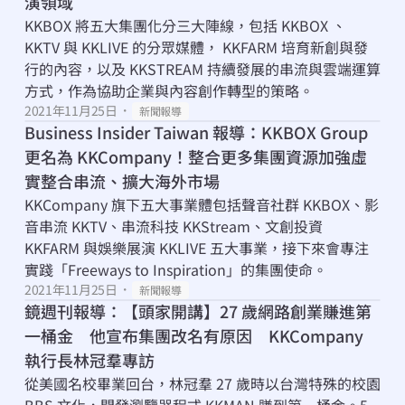
演領域
KKBOX 將五大集團化分三大陣線，包括 KKBOX 、 
KKTV 與 KKLIVE 的分眾媒體， KKFARM 培育新創與發
行的內容，以及 KKSTREAM 持續發展的串流與雲端運算
方式，作為協助企業與內容創作轉型的策略。
2021年11月25日
・
新聞報導
Business Insider Taiwan 報導：KKBOX Group 
更名為 KKCompany！整合更多集團資源加強虛
實整合串流、擴大海外市場
KKCompany 旗下五大事業體包括聲音社群 KKBOX、影
音串流 KKTV、串流科技 KKStream、文創投資 
KKFARM 與娛樂展演 KKLIVE 五大事業，接下來會專注
實踐「Freeways to Inspiration」的集團使命。
2021年11月25日
・
新聞報導
鏡週刊報導：【頭家開講】27 歲網路創業賺進第
一桶金　他宣布集團改名有原因　KKCompany 
執行長林冠羣專訪
從美國名校畢業回台，林冠羣 27 歲時以台灣特殊的校園 