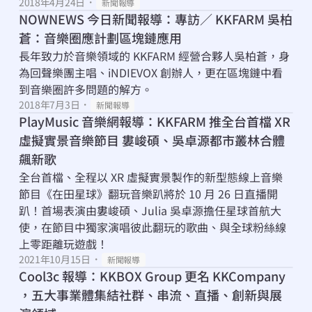
2018年4月24日
・
新聞報導
NOWNEWS 今日新聞報導：專訪／ KKFARM 吳柏
蒼：音樂圈應計劃區塊鏈應用
長年致力於音樂領域的 KKFARM 經營合夥人吳柏蒼，身
為回聲樂團主唱、iNDIEVOX 創辦人，更在區塊鏈中看
到音樂圈許多問題的解方。
2018年7月3日
・
新聞報導
PlayMusic 音樂網報導：KKFARM 推全台首檔 XR 
虛擬實景音樂節目 婁峻碩、吳卓源都市叢林合體
飆新歌
全台首檔、全程以 XR 虛擬實景製作的新型態線上音樂
節目《在田星球》翻玩音樂趴將於 10 月 26 日直播開
趴！首場表演由婁峻碩、Julia 吳卓源擔任星球首航大
使，在節目中獨家演唱彼此翻玩的歌曲、與全球粉絲線
上零距離玩遊戲！
2021年10月15日
・
新聞報導
Cool3c 報導：KKBOX Group 更名 KKCompany 
，五大事業體集結社群、串流、直播、創新與展