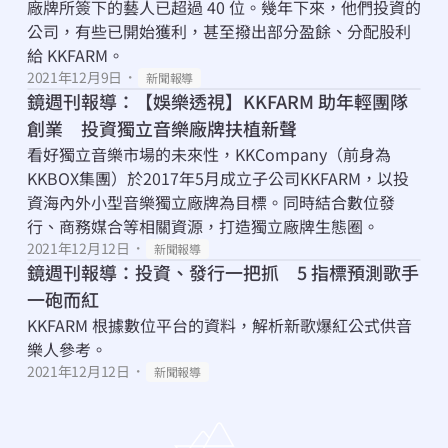
廠牌所簽下的藝人已超過 40 位。幾年下來，他們投資的
公司，有些已開始獲利，甚至撥出部分盈餘、分配股利
給 KKFARM。
2021年12月9日
・
新聞報導
鏡週刊報導：【娛樂透視】KKFARM 助年輕團隊
創業　投資獨立音樂廠牌扶植新聲
看好獨立音樂市場的未來性，KKCompany（前身為
KKBOX集團）於2017年5月成立子公司KKFARM，以投
資海內外小型音樂獨立廠牌為目標。同時結合數位發
行、商務媒合等相關資源，打造獨立廠牌生態圈。
2021年12月12日
・
新聞報導
鏡週刊報導：投資、發行一把抓　5 指標預測歌手
一砲而紅
KKFARM 根據數位平台的資料，解析新歌爆紅公式供音
樂人參考。
2021年12月12日
・
新聞報導