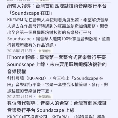
網管人報導：台灣首創區塊鏈技術音樂發行平台
「Soundscape 在田」
KKFARM 站在音樂人與使用者角度出發，希望解決音樂
人過去在作品發行時遇到的瓶頸並創造加值服務，開發
出全台第一個具備區塊鏈技術的音樂發行平台 
Soundscape，讓音樂人能夠100%掌握音樂版權，並自
行管理所擁有的作品資訊。
2018年1月13日
・
新聞報導
iThome 報導：臺灣第一套整合式音樂發行平臺 
Soundscape 上線，未來要用區塊鏈解決複雜的
音樂授權
科科農場（KKFARM），今天推出「Soundscape 在
田」音樂發行平臺，它是一套整合版權管理、發行、數
據監控的音樂發行平臺。
2018年1月11日
・
新聞報導
數位時代報導：音樂人的希望！台灣首個區塊鏈
音樂發行平台 Soundscape 上線
KKBOX 旗下投資公司「KKFARM」（科科農場）攜手 