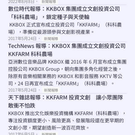
2022年8月8日
・
新聞報導
數位時代報導：KKBOX 集團成立文創投資公司
「科科農場」，鎖定種子與天使輪
 KKBOX 正式宣布成立投資公司「KKFARM」（科科農
場），準備從最源頭參與文創影視產業。
2017年5月24日
・
新聞報導
TechNews 報導：KKBOX 集團成立文創投資公司 
KKFARM 科科農場
亞洲數位音樂品牌 KKBOX 繼 2016 年 6 月宣布成立集團
控股公司 KKBOX Group，朝向集團多角化經營之後，
除原有音樂相關業務的 KKBOX 和影音服務 KKTV 等公
司，24 日再宣布成立「KKFARM」（科科農場）。
2017年5月24日
・
新聞報導
天下雜誌報導：KKFARM 投資文創　讓小眾團隊
敢衝不怕跌
KKBOX 推出文化娛樂投資機構 KKFARM（科科農場），
專注投資額度更小、風險更高、發展階段還在更早期的
文創小眾，期望創造新一波百花齊放。
2017年6月5日
・
新聞報導