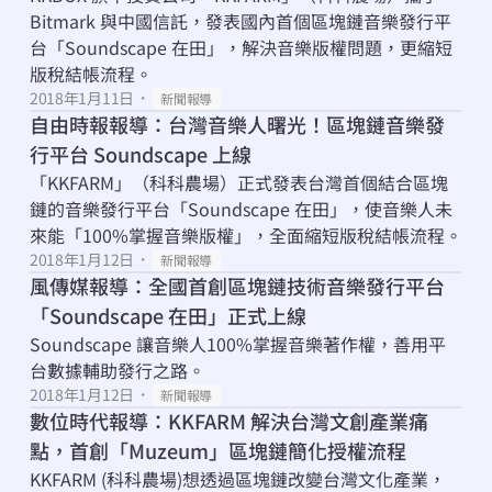
Bitmark 與中國信託，發表國內首個區塊鏈音樂發行平
台「Soundscape 在田」，解決音樂版權問題，更縮短
版稅結帳流程。
2018年1月11日
・
新聞報導
自由時報報導：台灣音樂人曙光！區塊鏈音樂發
行平台 Soundscape 上線
「KKFARM」（科科農場）正式發表台灣首個結合區塊
鏈的音樂發行平台「Soundscape 在田」，使音樂人未
來能「100%掌握音樂版權」，全面縮短版稅結帳流程。 
2018年1月12日
・
新聞報導
風傳媒報導：全國首創區塊鏈技術音樂發行平台
「Soundscape 在田」正式上線
Soundscape 讓音樂人100%掌握音樂著作權，善用平
台數據輔助發行之路。
2018年1月12日
・
新聞報導
數位時代報導：KKFARM 解決台灣文創產業痛
點，首創「Muzeum」區塊鏈簡化授權流程
KKFARM (科科農場)想透過區塊鏈改變台灣文化產業，