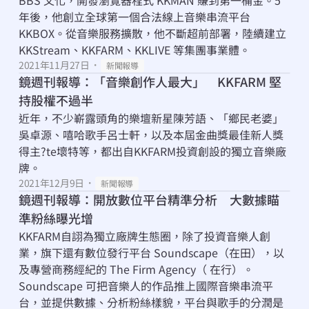
BBS 文化，開發瀏覽器程式 KKMAN 賺到第一桶金。5
年後，他創立全球第一個合法線上音樂串流平台 
KKBOX。從音樂服務擴散，他不斷超前部署，陸續建立 
KKStream、KKFARM、KKLIVE 等集團事業體。
2021年11月27日
・
新聞報導
鏡週刊報導：「音樂創作人最大」　KKFARM 堅
持股權不過半
近年，不少嶄露頭角的樂壇新星陳芳語、「鄉民老婆」
吳卓源、嘻哈歌手呂士軒，以及本屆金曲獎最佳新人獎
得主?te壞特等，都出自KKFARM投資創設的獨立音樂廠
牌。
2021年12月9日
・
新聞報導
鏡週刊報導：開放數位平台精準分析　大數據瞄
準粉絲曝光增
KKFARM自詡為獨立廠牌生態圈，除了投資音樂人創
業，旗下還有數位發行平台 Soundscape（在田），以
及專營商務經紀的 The Firm Agency（ 在行）。
Soundscape 可把音樂人的作品推上國際音樂串流平
台，並提供數據、分析粉絲樣貌，平台與歌手的分潤是