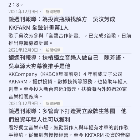
2：8。
2021年12月9日
・
新聞報導
鏡週刊報導：為投資瓶頸找解方　吳汶芳成 
KKFARM 全聲計畫第1人
歌手吳汶芳參與「全聲合作計畫」，已完成3首歌，日前
推出專輯募資計畫。
2021年12月9日
・
新聞報導
鏡週刊報導：扶植獨立音樂人做自己　陳芳語、
吳卓源大夯幕後推手是他
KKCompany（KKBOX集團前身）4 年前成立子公司 
KKFARM，提供投資、數據技術等服務，也協助年輕人
創業。至今投入新台幣近3億元，扶植海內外超過20家
音樂相關廠牌。
2021年12月9日
・
新聞報導
鏡週刊報導：多管齊下打造獨立廠牌生態圈　他
們投資年輕人也可以獲利
看好獨立音樂市場，鼓勵製作人與年輕有才華的創作歌
手簽約，從無到有慢慢經營，至今 KKFARM 投資的音樂